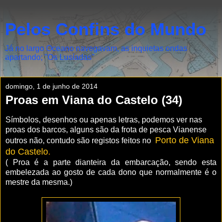
Pelos Confins do Mundo
Já no largo Oceano navegavam, as inquietas ondas
apartando; "Os Lusíadas"
domingo, 1 de junho de 2014
Proas em Viana do Castelo (34)
Símbolos, desenhos ou apenas letras, podemos ver nas
proas dos barcos, alguns são da frota de pesca Vianense
Porto de Viana
outros não, contudo são registos feitos no
do Castelo
.
( Proa é a parte dianteira da embarcação, sendo esta
embelezada ao gosto de cada dono que normalmente é o
mestre da mesma.)